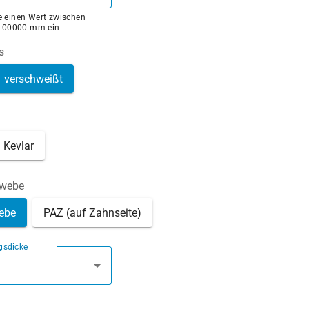
ie einen Wert zwischen
100000 mm ein.
s
verschweißt
Kevlar
ewebe
ebe
PAZ (auf Zahnseite)
gsdicke