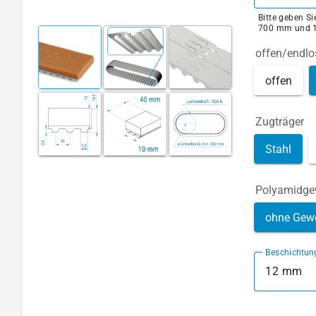
Bitte geben S
700 mm und 
offen/endlo
offen
Zugträger
Stahl
Polyamidg
ohne Gew
Beschichtun
12 mm