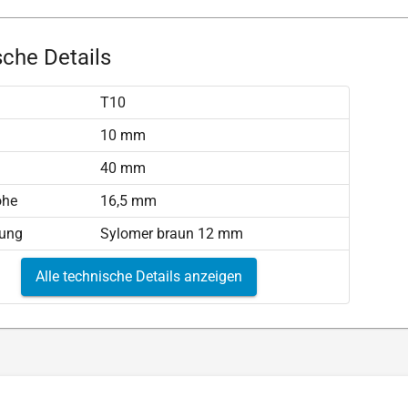
che Details
T10
)
10 mm
40 mm
öhe
16,5 mm
tung
Sylomer braun 12 mm
Alle technische Details anzeigen