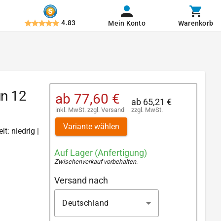
4.83
Mein Konto
Warenkorb
un 12
ab
77,60 €
ab
65,21 €
inkl. MwSt.
zzgl.
Versand
zzgl. MwSt.
Variante wählen
t: niedrig |
Auf Lager (Anfertigung)
Zwischenverkauf vorbehalten
.
Versand nach
Deutschland