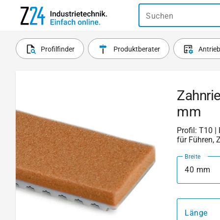
Suchen
Profilfinder
Produktberater
Antrie
Zahnri
mm
Profil: T10 |
für Führen, 
Breite
40 mm
Länge