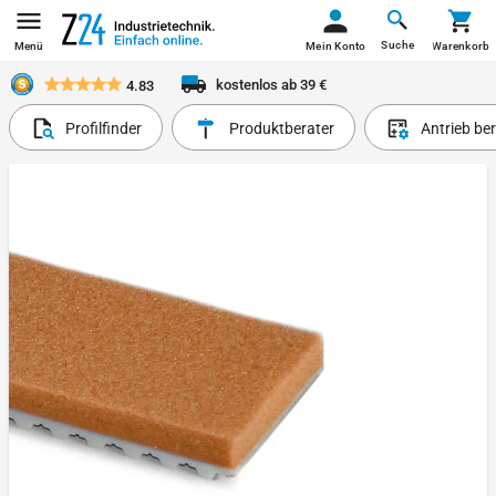
Suche
Menü
Mein Konto
Warenkorb
kostenlos ab 39 €
4.83
Profilfinder
Produktberater
Antrieb be