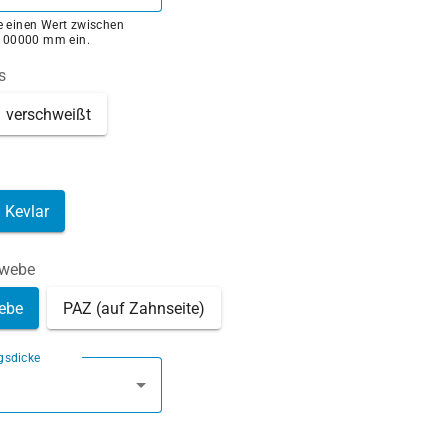
ie einen Wert zwischen
100000 mm ein.
s
verschweißt
Kevlar
ewebe
ebe
PAZ (auf Zahnseite)
gsdicke