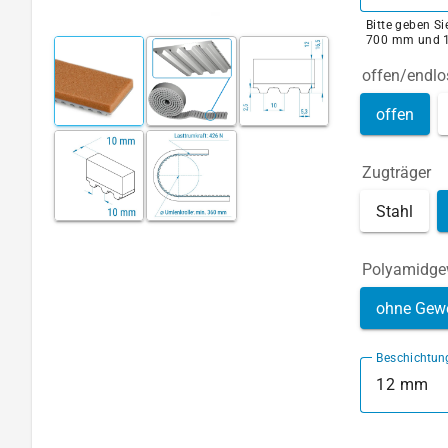
Bitte geben S
700 mm und 
offen/endlo
offen
Zugträger
Stahl
Polyamidg
ohne Gew
Beschichtun
12 mm