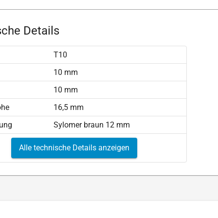
che Details
T10
)
10 mm
10 mm
öhe
16,5 mm
tung
Sylomer braun 12 mm
Alle technische Details anzeigen