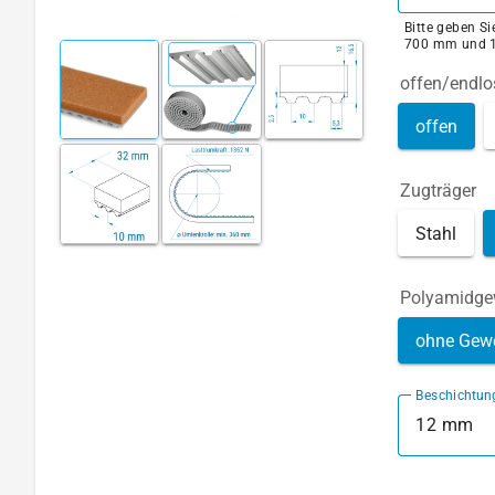
Bitte geben S
700 mm und 
offen/endlo
offen
Zugträger
Stahl
Polyamidg
ohne Gew
Beschichtun
12 mm