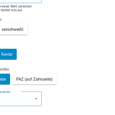
ie einen Wert zwischen
100000 mm ein.
s
verschweißt
Kevlar
ewebe
ebe
PAZ (auf Zahnseite)
gsdicke