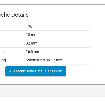
che Details
T10
)
10 mm
32 mm
öhe
16,5 mm
tung
Sylomer braun 12 mm
Alle technische Details anzeigen