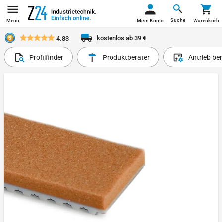
Suche
Menü
Mein Konto
Warenkorb
kostenlos ab 39 €
4.83
Profilfinder
Produktberater
Antrieb be