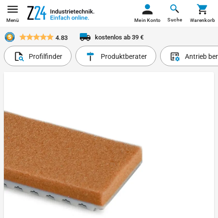
Suche
Menü
Mein Konto
Warenkorb
kostenlos ab 39 €
4.83
Profilfinder
Produktberater
Antrieb be