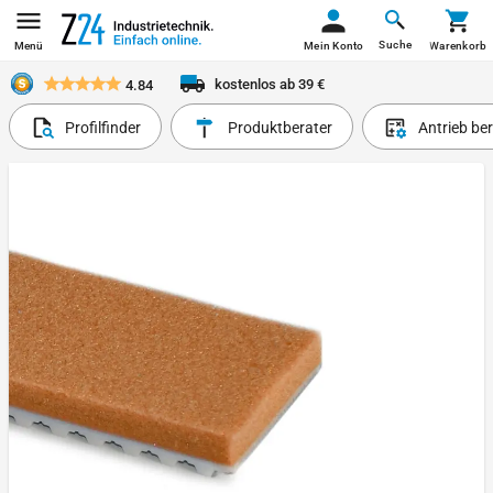
Suche
Menü
Mein Konto
Warenkorb
kostenlos ab 39 €
4.84
Profilfinder
Produktberater
Antrieb be