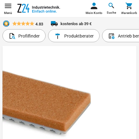
Suche
Menü
Mein Konto
Warenkorb
kostenlos ab 39 €
4.83
Profilfinder
Produktberater
Antrieb be