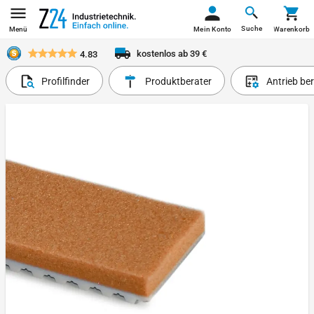
Suche
Menü
Mein Konto
Warenkorb
kostenlos ab 39 €
4.83
Profilfinder
Produktberater
Antrieb be