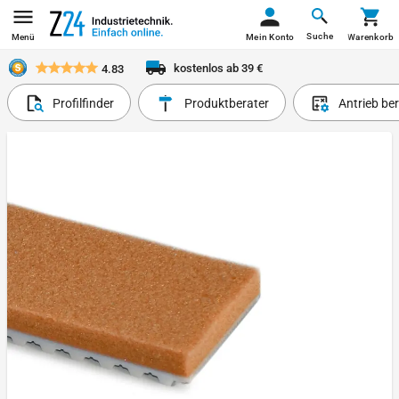
Suche
Menü
Mein Konto
Warenkorb
kostenlos ab 39 €
4.83
Profilfinder
Produktberater
Antrieb be