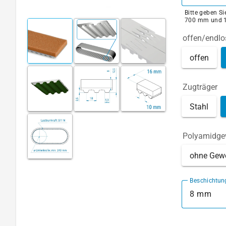
Bitte geben S
700 mm und 
offen/endlo
offen
Zugträger
Stahl
Polyamidg
ohne Gew
Beschichtun
8 mm