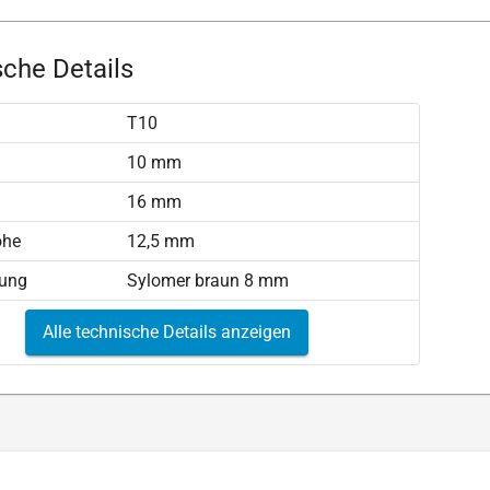
che Details
T10
)
10 mm
16 mm
öhe
12,5 mm
tung
Sylomer braun 8 mm
Alle technische Details anzeigen