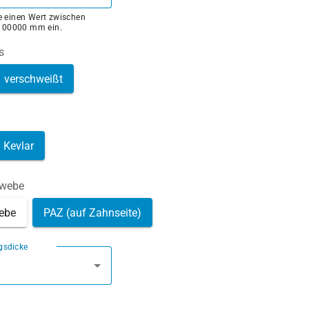
ie einen Wert zwischen
100000 mm ein.
s
verschweißt
Kevlar
ewebe
ebe
PAZ (auf Zahnseite)
gsdicke