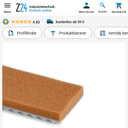
Suche
Menü
Mein Konto
Warenkorb
kostenlos ab 39 €
4.83
Profilfinder
Produktberater
Antrieb be