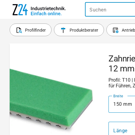
Suchen
Profilfinder
Produktberater
Antrie
Zahnri
12 mm
Profil: T10 |
für Führen, 
Breite
150 mm
Länge