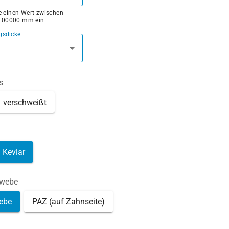
ie einen Wert zwischen
100000 mm ein.
gsdicke
s
verschweißt
Kevlar
ewebe
ebe
PAZ (auf Zahnseite)