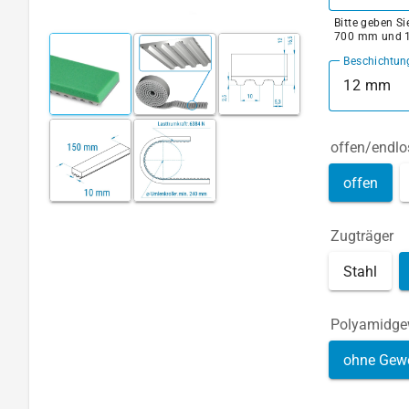
Bitte geben S
700 mm und 
Beschichtun
12 mm
offen/endlo
offen
Zugträger
Stahl
Polyamidg
ohne Gew