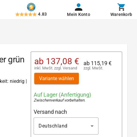
4.83
Mein Konto
Warenkorb
er grün
ab
137,08 €
ab
115,19 €
inkl. MwSt.
zzgl.
Versand
zzgl. MwSt.
Variante wählen
eit: niedrig |
Auf Lager (Anfertigung)
Zwischenverkauf vorbehalten
.
Versand nach
Deutschland