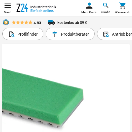
Suche
Menü
Mein Konto
Warenkorb
kostenlos ab 39 €
4.83
Profilfinder
Produktberater
Antrieb be