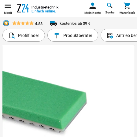
Suche
Menü
Mein Konto
Warenkorb
kostenlos ab 39 €
4.83
Profilfinder
Produktberater
Antrieb be