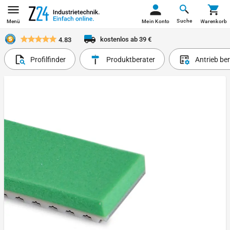
Suche
Menü
Mein Konto
Warenkorb
kostenlos ab 39 €
4.83
Profilfinder
Produktberater
Antrieb be