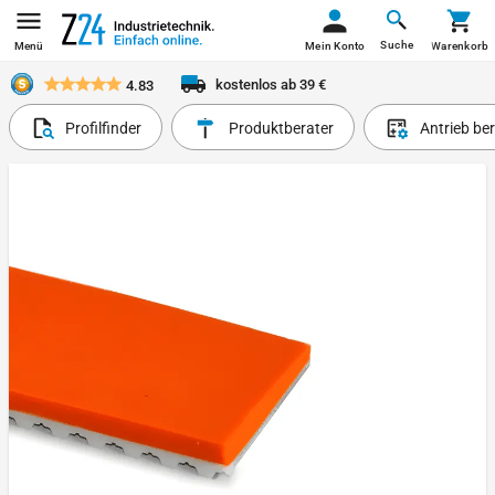
Suche
Menü
Mein Konto
Warenkorb
kostenlos ab 39 €
4.83
Profilfinder
Produktberater
Antrieb be