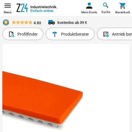
Suche
Menü
Mein Konto
Warenkorb
kostenlos ab 39 €
4.83
Profilfinder
Produktberater
Antrieb be