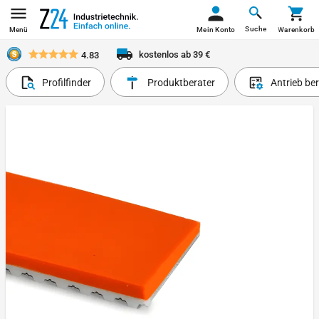
Suche
Menü
Mein Konto
Warenkorb
kostenlos ab 39 €
4.83
Profilfinder
Produktberater
Antrieb be