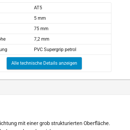
AT5
)
5 mm
75 mm
öhe
7,2 mm
tung
PVC Supergrip petrol
Alle technische Details anzeigen
ichtung mit einer grob strukturierten Oberfläche.