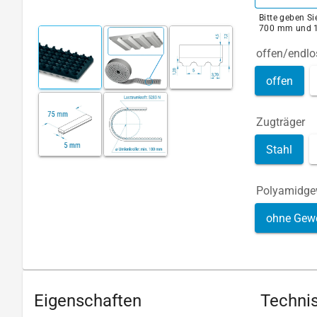
Bitte geben S
700 mm und 
offen/endlo
offen
Zugträger
Stahl
Polyamidg
ohne Gew
Eigenschaften
Technis