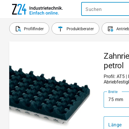
Suchen
Profilfinder
Produktberater
Antrie
Zahnri
petrol
Profil: AT5 
Abriebfestig
Breite
75 mm
Länge