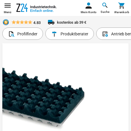
Suche
Menü
Mein Konto
Warenkorb
kostenlos ab 39 €
4.83
Profilfinder
Produktberater
Antrieb be