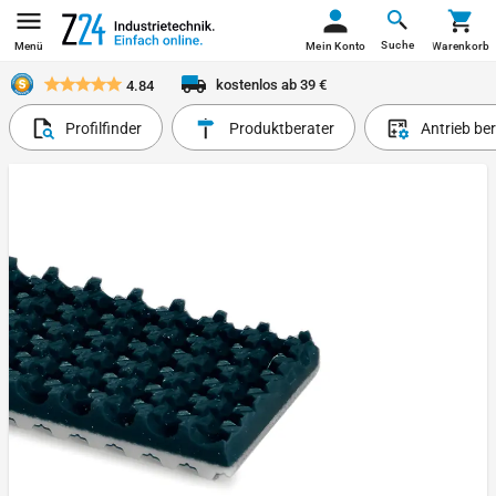
Suche
Menü
Mein Konto
Warenkorb
kostenlos ab 39 €
4.84
Profilfinder
Produktberater
Antrieb be