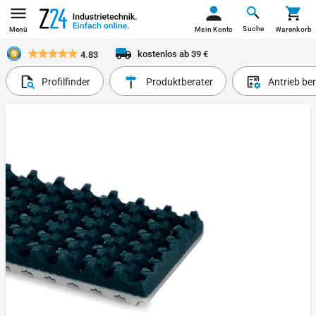
Suche
Menü
Mein Konto
Warenkorb
kostenlos ab 39 €
4.83
Profilfinder
Produktberater
Antrieb be