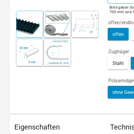
Bitte geben S
700 mm und 
offen/endlo
offen
Zugträger
Stahl
Polyamidg
ohne Gew
Eigenschaften
Technis