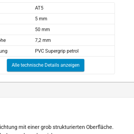
AT5
)
5 mm
50 mm
öhe
7,2 mm
tung
PVC Supergrip petrol
Alle technische Details anzeigen
ichtung mit einer grob strukturierten Oberfläche.