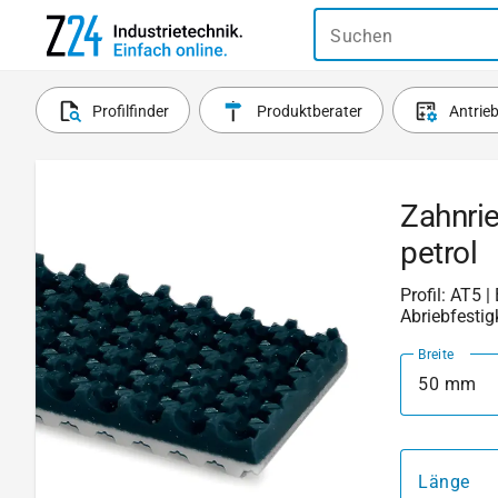
Suchen
Profilfinder
Produktberater
Antrie
Zahnri
petrol
Profil: AT5 
Abriebfestig
Breite
50 mm
Länge