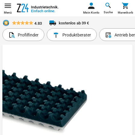
Suche
Menü
Mein Konto
Warenkorb
kostenlos ab 39 €
4.83
Profilfinder
Produktberater
Antrieb be