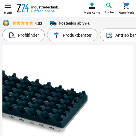
Suche
Menü
Mein Konto
Warenkorb
kostenlos ab 39 €
4.83
Profilfinder
Produktberater
Antrieb be