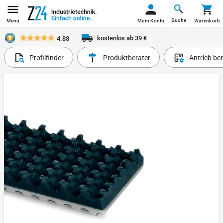
Suche
Menü
Mein Konto
Warenkorb
kostenlos ab 39 €
4.83
Profilfinder
Produktberater
Antrieb be