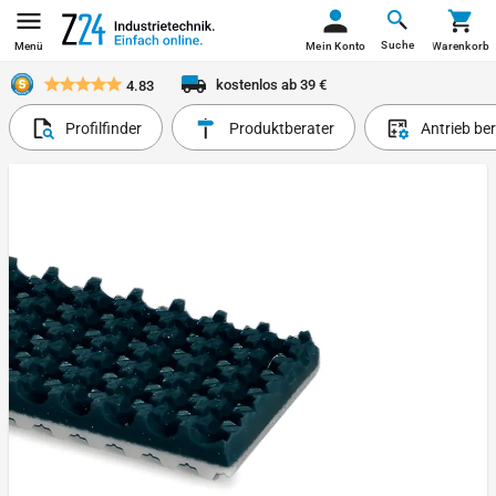
Suche
Menü
Mein Konto
Warenkorb
kostenlos ab 39 €
4.83
Profilfinder
Produktberater
Antrieb be