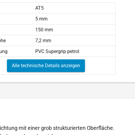
AT5
)
5 mm
150 mm
öhe
7,2 mm
tung
PVC Supergrip petrol
Alle technische Details anzeigen
ichtung mit einer grob strukturierten Oberfläche.