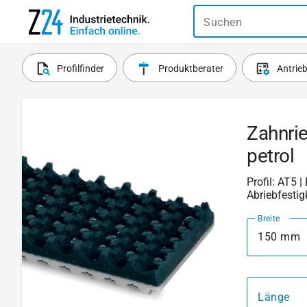
Suchen
Profilfinder
Produktberater
Antrie
Zahnri
petrol
Profil: AT5 
Abriebfestig
Breite
150 mm
Länge