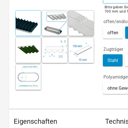
Bitte geben S
700 mm und 
offen/endlo
offen
Zugträger
Stahl
Polyamidg
ohne Gew
Eigenschaften
Technis