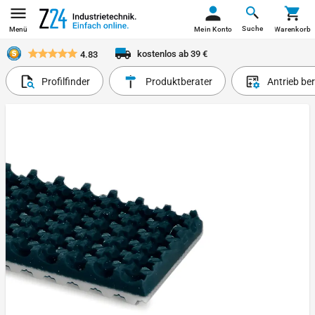
Suche
Menü
Mein Konto
Warenkorb
kostenlos ab 39 €
4.83
Profilfinder
Produktberater
Antrieb be