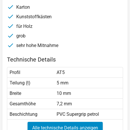
Karton
Kunststoffkästen
für Holz
grob
sehr hohe Mitnahme
Technische Details
Profil
AT5
Teilung (t)
5 mm
Breite
10 mm
Gesamthöhe
7,2 mm
Beschichtung
PVC Supergrip petrol
Alle technische Details anzeigen