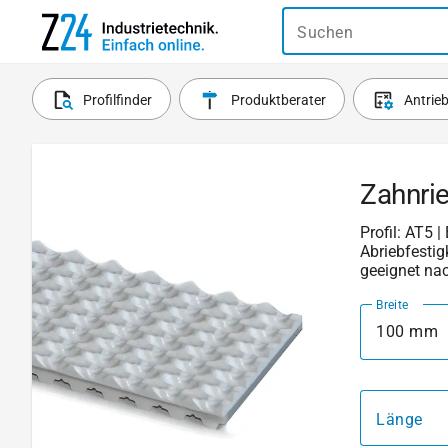
Suchen
Profilfinder
Produktberater
Antrie
Zahnri
Profil: AT5 |
Abriebfestig
geeignet na
Breite
100 mm
Länge