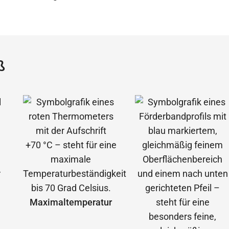
ß
Maximal­temperatur