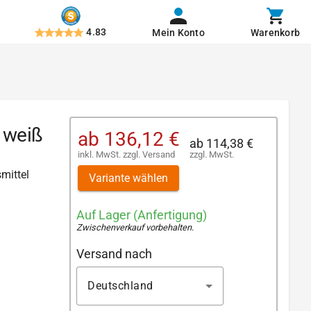
4.83
Mein Konto
Warenkorb
 weiß
ab
136,12 €
ab
114,38 €
inkl. MwSt.
zzgl.
Versand
zzgl. MwSt.
smittel
Variante wählen
Auf Lager (Anfertigung)
Zwischenverkauf vorbehalten
.
Versand nach
Deutschland