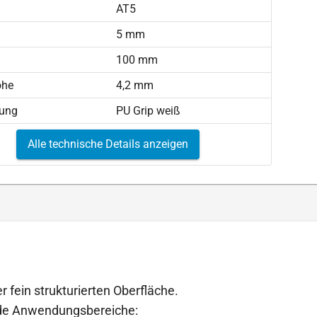
AT5
)
5 mm
100 mm
öhe
4,2 mm
tung
PU Grip weiß
Alle technische Details anzeigen
r fein strukturierten Oberfläche.
ende Anwendungsbereiche: