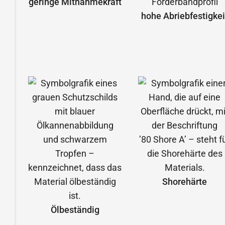
geringe Mitnahmekraft
hohe Abrieb­festigkei
Shorehärte
Ölbeständig