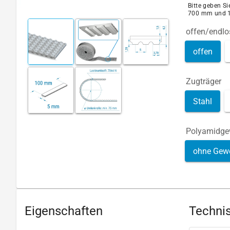
Bitte geben S
700 mm und 
offen/endlo
offen
Zugträger
Stahl
Polyamidg
ohne Gew
Eigenschaften
Technis