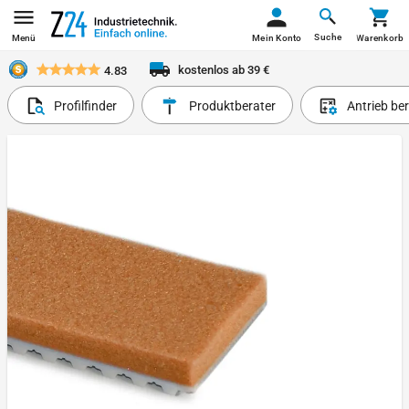
Suche
Menü
Mein Konto
Warenkorb
kostenlos ab 39 €
4.83
Profilfinder
Produktberater
Antrieb be