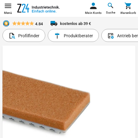
Suche
Menü
Mein Konto
Warenkorb
kostenlos ab 39 €
4.84
Profilfinder
Produktberater
Antrieb be