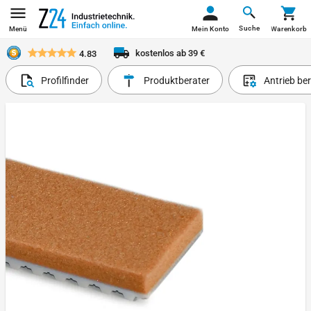
Suche
Menü
Mein Konto
Warenkorb
kostenlos ab 39 €
4.83
Profilfinder
Produktberater
Antrieb be