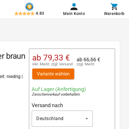
4.83
Mein Konto
Warenkorb
r braun
ab
79,33 €
ab
66,66 €
inkl. MwSt.
zzgl.
Versand
zzgl. MwSt.
Variante wählen
t: niedrig |
Auf Lager (Anfertigung)
Zwischenverkauf vorbehalten
.
Versand nach
Deutschland