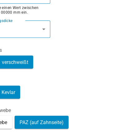
ie einen Wert zwischen
100000 mm ein.
gsdicke
s
verschweißt
Kevlar
ewebe
ebe
PAZ (auf Zahnseite)