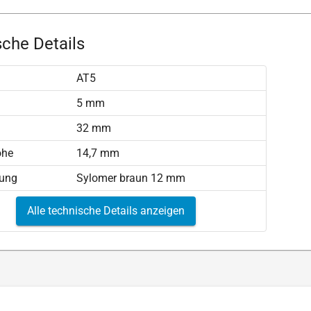
che Details
AT5
)
5 mm
32 mm
öhe
14,7 mm
tung
Sylomer braun 12 mm
Alle technische Details anzeigen