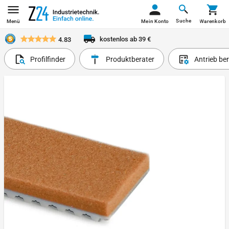
Suche
Menü
Mein Konto
Warenkorb
kostenlos ab 39 €
4.83
Profilfinder
Produktberater
Antrieb be