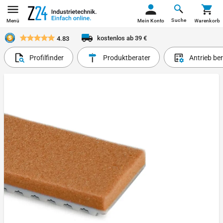
Suche
Menü
Mein Konto
Warenkorb
kostenlos ab 39 €
4.83
Profilfinder
Produktberater
Antrieb be