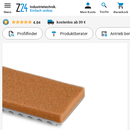
Suche
Menü
Mein Konto
Warenkorb
kostenlos ab 39 €
4.84
Profilfinder
Produktberater
Antrieb be