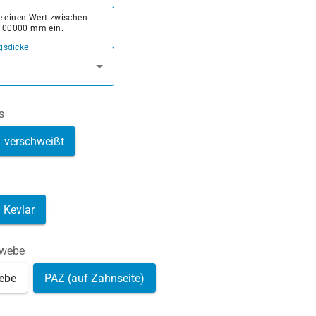
ie einen Wert zwischen
100000 mm ein.
gsdicke
s
verschweißt
Kevlar
ewebe
ebe
PAZ (auf Zahnseite)