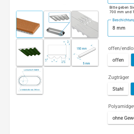
Bitte geben S
700 mm und 
Beschichtun
8 mm
offen/endlo
offen
Zugträger
Stahl
Polyamidg
ohne Gew