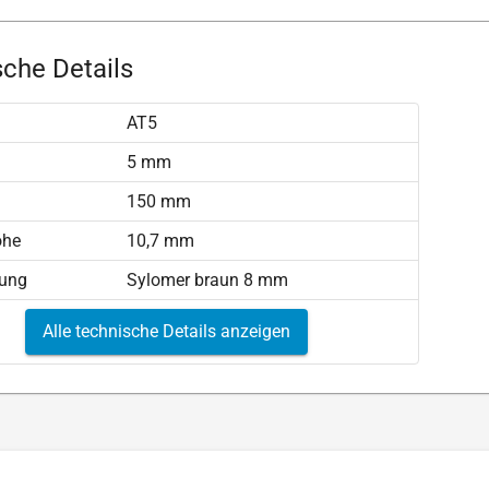
che Details
AT5
)
5 mm
150 mm
öhe
10,7 mm
tung
Sylomer braun 8 mm
Alle technische Details anzeigen