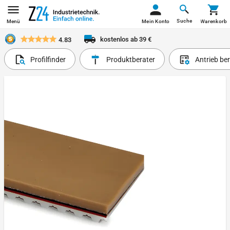
Suche
Menü
Mein Konto
Warenkorb
kostenlos ab 39 €
4.83
Profilfinder
Produktberater
Antrieb be