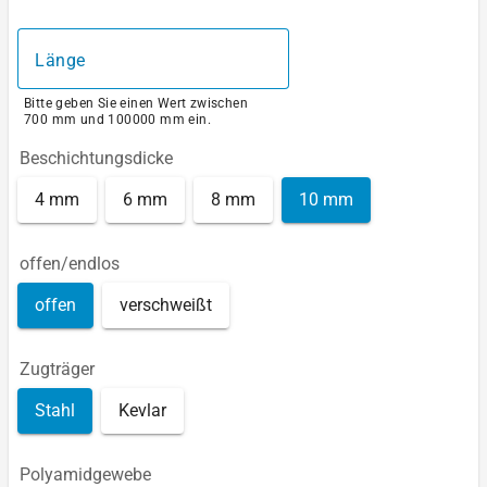
Länge
Bitte geben Sie einen Wert zwischen
700 mm und 100000 mm ein.
Beschichtungsdicke
4 mm
6 mm
8 mm
10 mm
offen/endlos
offen
verschweißt
Zugträger
Stahl
Kevlar
Polyamidgewebe