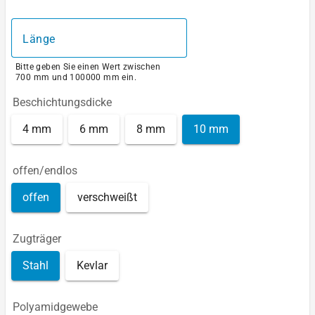
Länge
Bitte geben Sie einen Wert zwischen
700 mm und 100000 mm ein.
Beschichtungsdicke
4 mm
6 mm
8 mm
10 mm
offen/endlos
offen
verschweißt
Zugträger
Stahl
Kevlar
Polyamidgewebe