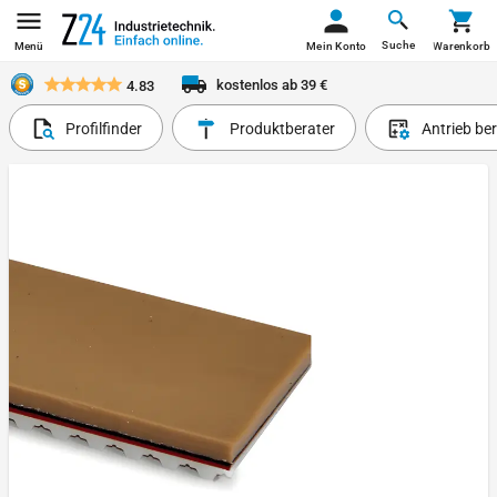
Suche
Menü
Mein Konto
Warenkorb
kostenlos ab 39 €
4.83
Profilfinder
Produktberater
Antrieb be