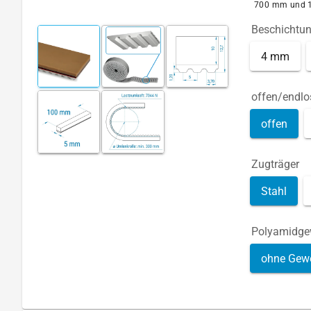
700 mm und 
Beschichtu
4 mm
offen/endlo
offen
Zugträger
Stahl
Polyamidg
ohne Gew