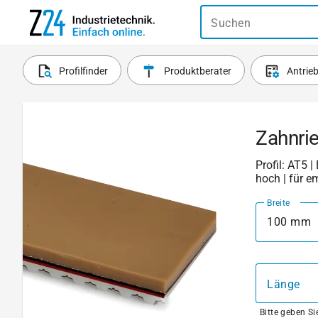
Suchen
Profilfinder
Produktberater
Antrie
Zahnri
Profil: AT5 |
hoch | für e
Breite
100 mm
Länge
Bitte geben S