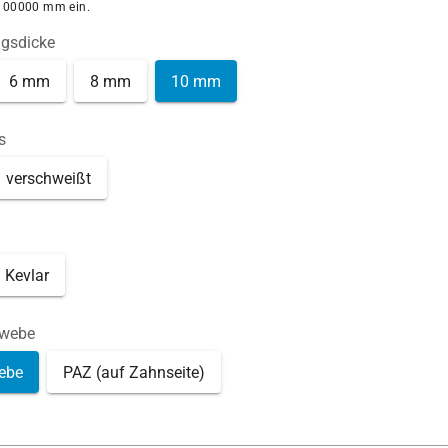
100000 mm ein.
ngsdicke
6 mm
8 mm
10 mm
s
verschweißt
Kevlar
ewebe
ebe
PAZ (auf Zahnseite)