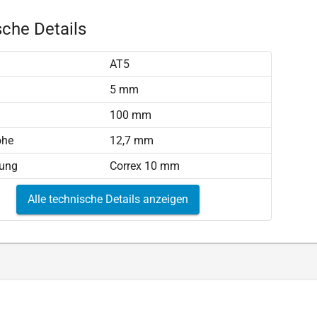
che Details
AT5
)
5 mm
100 mm
öhe
12,7 mm
tung
Correx 10 mm
Alle technische Details anzeigen