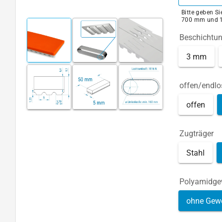
Bitte geben S
700 mm und 
Beschichtu
3 mm
offen/endlo
offen
Zugträger
Stahl
Polyamidg
ohne Gew