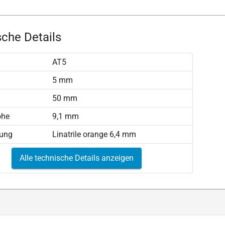
che Details
AT5
)
5 mm
50 mm
öhe
9,1 mm
tung
Linatrile orange 6,4 mm
Alle technische Details anzeigen