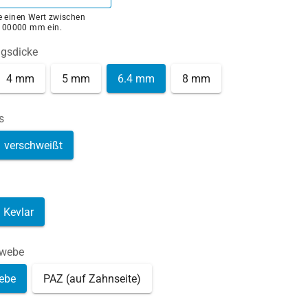
ie einen Wert zwischen
100000 mm ein.
ngsdicke
4 mm
5 mm
6.4 mm
8 mm
s
verschweißt
Kevlar
ewebe
ebe
PAZ (auf Zahnseite)