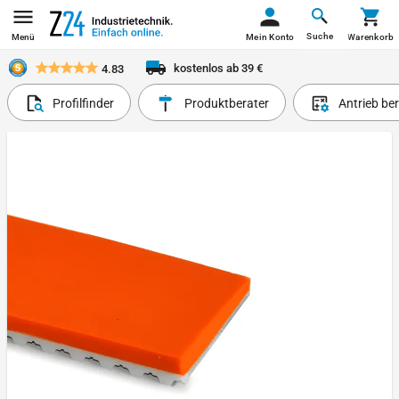
Suche
Menü
Mein Konto
Warenkorb
kostenlos ab 39 €
4.83
Profilfinder
Produktberater
Antrieb be