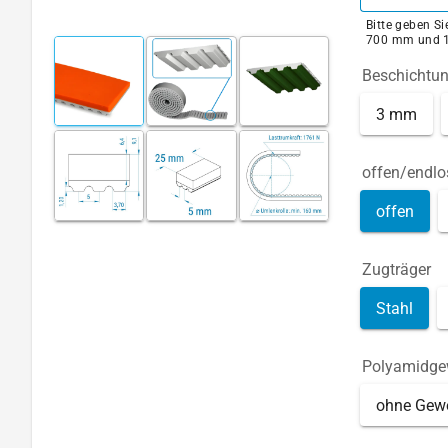
Bitte geben S
700 mm und 
Beschichtu
3 mm
offen/endlo
offen
Zugträger
Stahl
Polyamidg
ohne Gew