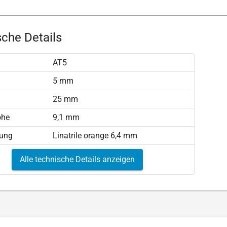
che Details
AT5
)
5 mm
25 mm
öhe
9,1 mm
tung
Linatrile orange 6,4 mm
Alle technische Details anzeigen