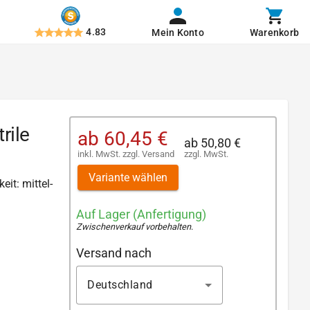
4.83
Mein Konto
Warenkorb
rile
ab
60,45 €
ab
50,80 €
inkl. MwSt.
zzgl.
Versand
zzgl. MwSt.
Variante wählen
eit: mittel-
Auf Lager (Anfertigung)
Zwischenverkauf vorbehalten
.
Versand nach
Deutschland