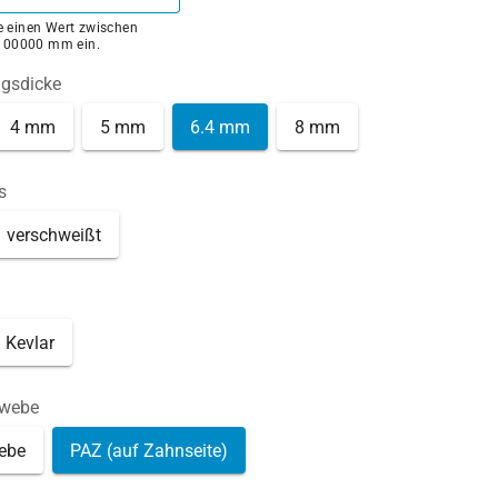
ie einen Wert zwischen
100000 mm ein.
ngsdicke
4 mm
5 mm
6.4 mm
8 mm
s
verschweißt
Kevlar
ewebe
ebe
PAZ (auf Zahnseite)