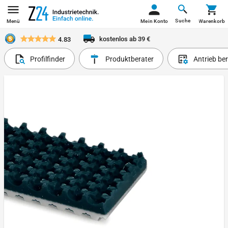
Suche
Menü
Mein Konto
Warenkorb
kostenlos ab 39 €
4.83
Profilfinder
Produktberater
Antrieb be