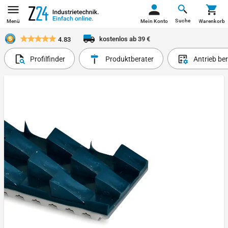
Suche
Menü
Mein Konto
Warenkorb
kostenlos ab 39 €
4.83
Profilfinder
Produktberater
Antrieb be