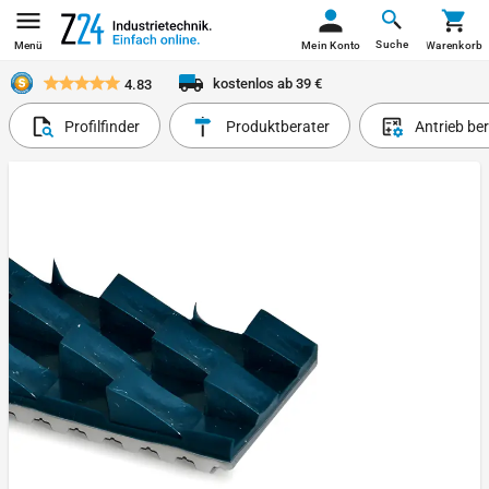
Suche
Menü
Mein Konto
Warenkorb
kostenlos ab 39 €
4.83
Profilfinder
Produktberater
Antrieb be