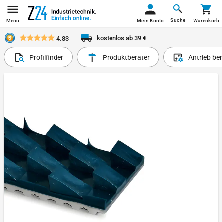
Suche
Menü
Mein Konto
Warenkorb
kostenlos ab 39 €
4.83
Profilfinder
Produktberater
Antrieb be