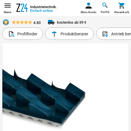
Suche
Menü
Mein Konto
Warenkorb
kostenlos ab 39 €
4.83
Profilfinder
Produktberater
Antrieb be